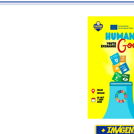
 fue un Intercambio Juvenil
on 6 países diferentes y 42
spaña, Croacia, Romania,
a y Francia que tuvo lugar en
ar del 28 de octubre al 7 de
023.
 proyecto era comprender las
mas de reducción de la
e presentó como un objetivo
dos y cada uno de los días.
tras año, superando nuevas
ndo mejorando y dando pasos
+ IMÁGEN
 más eficientes y de menor