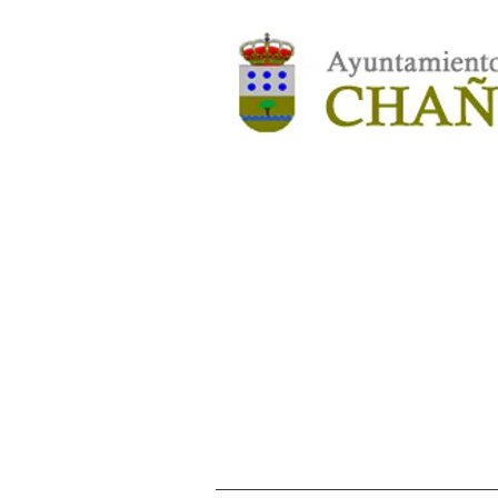
clubdeportivochane@gmail.com
(Manuel)
deporte.chane@gmail.com
(Hugo)
© Pagina creada por Club Deportivo Chañe.