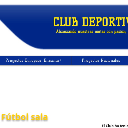
CLUB DEPORTI
Alcanzando nuestras metas con pasión, s
Proyectos Europeos_Erasmus+
Proyectos Nacionales
 Fútbol sala
El Club ha teni