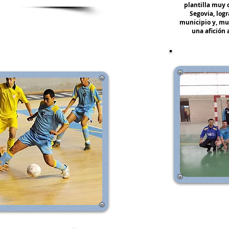
plantilla muy 
Segovia, log
municipio y, mu
practicado entre dos equipos de 5 jugadores
una afición
suelo duro. Surgió inspirado en otros
ase del juego; el waterpolo; el voleibol;
ndo de estos no solo parte de las reglas,
uego.