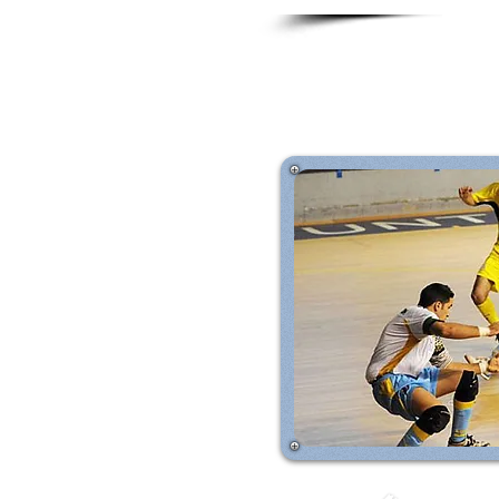
Es un deporte colectivo de pelota 
cada uno, dentro de una cancha de 
deportes como el fútbol, que es la b
el balonmano y el baloncesto; toma
sino también algunas técnicas de j