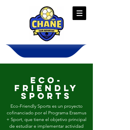
Eco-
Friendly
Sports
Eco-Friendly Sports es un proyecto
cofinanciado por el Programa Erasmus
+ Sport, que tiene el objetivo principal
de estudiar e implementar actividad