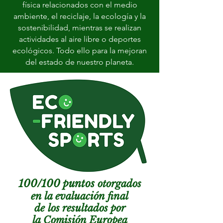
física relacionados con el medio
ambiente, el reciclaje, la ecología y la
sostenibilidad, mientras se realizan
actividades al aire libre o deportes
ecológicos. Todo ello para la mejoran
del estado de nuestro planeta.
100/100 puntos
otorgados
en la evaluación final
de los resultados por
la Comisión Europea