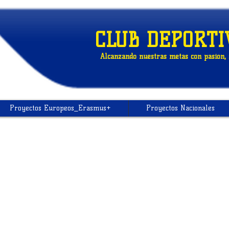
CLUB DEPORTI
Alcanzando nuestras metas con pasión, s
Proyectos Europeos_Erasmus+
Proyectos Nacionales
My Items
I'm a title. ​Click here to edit me.