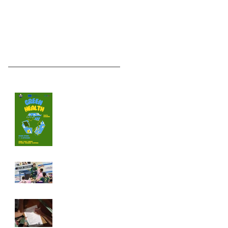
Recent Posts
La economia
circular llega a
Íscar
DIFERENCIAS
EVIDENTES
¿Cómo eres de
saludable? - TEDDY
HERO