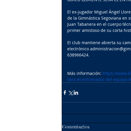
El ex-jugador Miguel Ángel Llore
de la Gimnástica Segoviana en 
Juan Tabanera en el cuerpo técn
primer amistoso de su corta hist
El club mantiene abierta su camp
electrónico administracion@gim
638966424.
Más información: 
https://www.el
sera-el-entrenador-del-equipo-
Comentarios