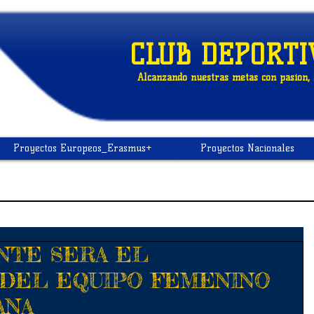
CLUB DEPORTI
Alcanzando nuestras metas con pasión, s
Proyectos Europeos_Erasmus+
Proyectos Nacionales
NTE SERA EL
DEL EQUIPO FEMENINO
ANA