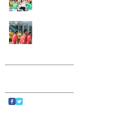
HEROL NAVA
CONFIRMA SU
EFECTIVIDAD
RAMSÉS: "EN ESTE
FÚTBOL YA NO
GANAS SOLO CON
ONCE JUGADORES"
Search By Tags
No hay etiquetas aún.
Follow Us