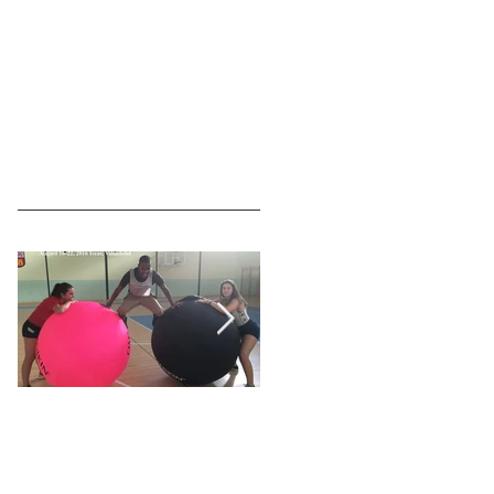
Material de difusión
Proyecto HEALTHY
de HEALTHY LIFE
LIFE Youth Exchange.